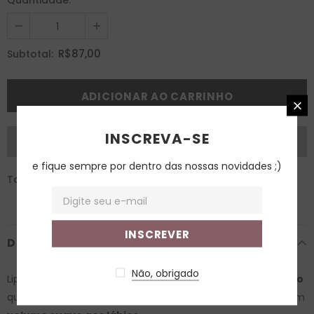
Quantidade:
R$87,00
Subtotal:
INSCREVA-SE
e fique sempre por dentro das nossas novidades ;)
Tags:
/
Hidratação
/
volume labial
DESCRIÇÃO
Não, obrigado
Lip gloss vegano, com
microesferas de ácido hialurônico
que penetram profundamente, hidratando e conferindo um