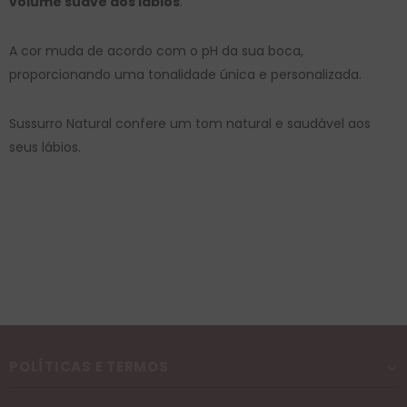
volume suave aos lábios
.
A cor muda de acordo com o pH da sua boca,
proporcionando uma tonalidade única e personalizada.
Sussurro Natural confere um tom natural e saudável aos
seus lábios.
POLÍTICAS E TERMOS